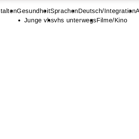
talten
Gesundheit
Sprachen
Deutsch/Integration
A
Junge vhs
vhs unterwegs
Filme/Kino