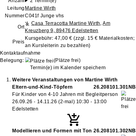
Anzahl
2 Termin(e)
Leitung
Martine Wirth
Nummer
C041f Junge vhs
Casa Terracotta Martine Wirth
,
Am
Ort
Kreuzberg 9, 89476 Edelstetten
Kursgebühr: 47,00 € (zzgl. 15 € Materialkosten;
Preis
an Kursleiterin zu bezahlen)
Kontaktaufnahme
Belegung:
(Plätze frei)
Termin(e) im Kalender speichern
Weitere Veranstaltungen von
Martine
Wirth
Eltern-und-Kind-Töpfern
26.208101.301NB
Für Kinder von 4-10 Jahren mit Begleitperson
26.09.26 - 14.11.26
(2-mal)
10:30
- 13:00
Edelstetten
Modellieren und Formen mit Ton
26.208101.302NB