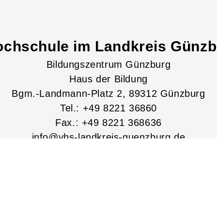
ochschule im Landkreis Günzbu
Bildungszentrum Günzburg
Haus der Bildung
Bgm.-Landmann-Platz
2
, 89312
Günzburg
Tel.: +49 8221 36860
Fax.: +49 8221 368636
info@vhs-landkreis-guenzburg.de
www.vhs-landkreis-guenzburg.de
Lage & Routenplaner