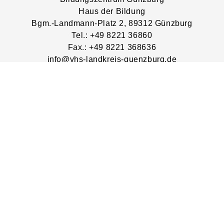
Haus der Bildung
Bgm.-Landmann-Platz
2
, 89312
Günzburg
Tel.: +49 8221 36860
Fax.: +49 8221 368636
info@vhs-landkreis-guenzburg.de
www.vhs-landkreis-guenzburg.de
Lage & Routenplaner
Impressum
AGB