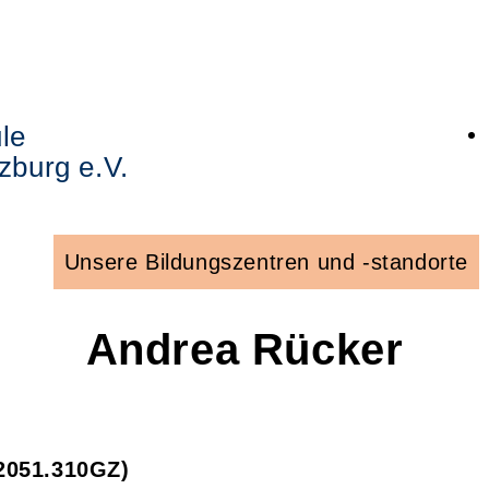
le
zburg e.V.
Unsere Bildungszentren und -standorte
Andrea
Rücker
2051.310GZ