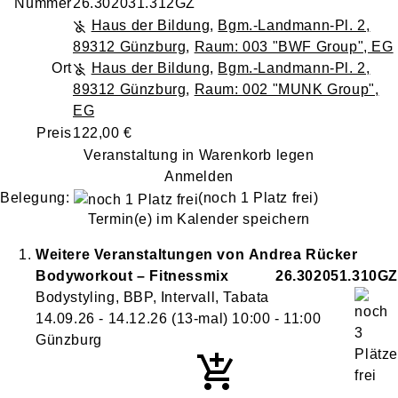
Nummer
26.302031.312GZ
Haus der Bildung
,
Bgm.-Landmann-Pl. 2,
89312 Günzburg
,
Raum: 003 "BWF Group", EG
Ort
Haus der Bildung
,
Bgm.-Landmann-Pl. 2,
89312 Günzburg
,
Raum: 002 "MUNK Group",
EG
Preis
122,00 €
Veranstaltung in Warenkorb legen
Anmelden
Belegung:
(noch 1 Platz frei)
Termin(e) im Kalender speichern
Weitere Veranstaltungen von
Andrea
Rücker
Bodyworkout – Fitnessmix
26.302051.310GZ
Bodystyling, BBP, Intervall, Tabata
14.09.26 - 14.12.26
(13-mal)
10:00
- 11:00
Günzburg