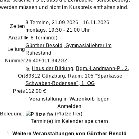
werden müssen und nicht im Kurspreis enthalten sind.
8 Termine, 21.09.2026 - 16.11.2026
Zeiten
montags, 19:30 - 21:00 Uhr
Anzahl
8 Termin(e)
Günther Besold
, Gymnasiallehrer im
Leitung
Ruhestand
Nummer
26.409111.342GZ
Haus der Bildung
,
Bgm.-Landmann-Pl. 2,
Ort
89312 Günzburg
,
Raum: 105 "Sparkasse
Schwaben-Bodensee", 1. OG
Preis
112,00 €
Veranstaltung in Warenkorb legen
Anmelden
Belegung:
(Plätze frei)
Termin(e) im Kalender speichern
Weitere Veranstaltungen von
Günther
Besold